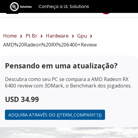
Conheça a UL Solutions
Benchmarks
Home
Pt Br
Hardware
Gpu
AMD%20Radeon%20RX%206400+review
Pensando em uma atualização?
Descubra como seu PC se compara a
AMD Radeon RX
6400 review
com 3DMark, o Benchmark dos jogadores.
USD 34.99
ADQUIRA ATRAVÉS DO {{TERM_COMPANY:1}}