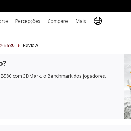
orte
Percepções
Compare
Mais
rc+B580
Review
o?
c B580
com 3DMark, o Benchmark dos jogadores.