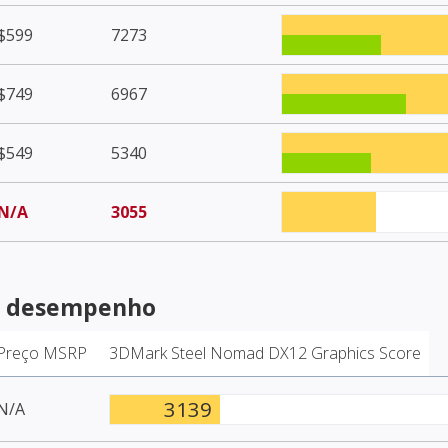
$599
7273
$749
6967
$549
5340
N/A
3055
e desempenho
Preço MSRP
3DMark Steel Nomad DX12 Graphics Score
3139
N/A