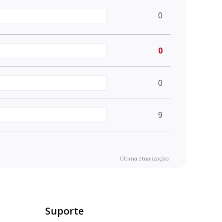
0
0
0
9
Última atualização:
Suporte