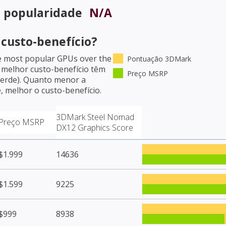
e popularidade
N/A
usto-benefício?
e most popular GPUs over the
Pontuação 3DMark
 melhor custo-benefício têm
Preço MSRP
verde). Quanto menor a
, melhor o custo-benefício.
3DMark Steel Nomad
Preço MSRP
DX12 Graphics Score
$1.999
14636
$1.599
9225
$999
8938