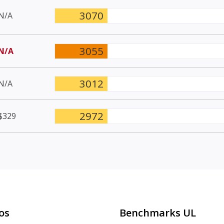
3070
N/A
3055
N/A
3012
N/A
2972
$329
os
Benchmarks UL