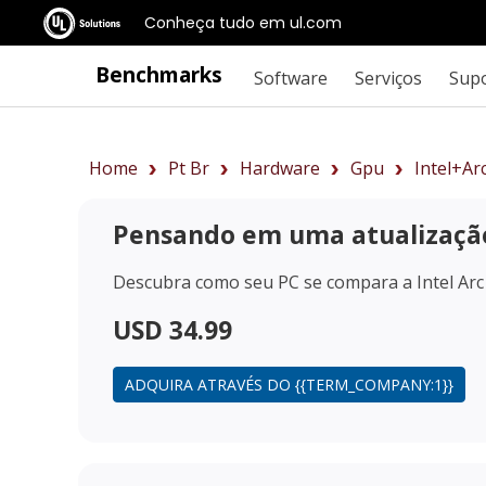
Conheça tudo em ul.com
Benchmarks
Software
Serviços
Sup
Home
Pt Br
Hardware
Gpu
Intel+A
Pensando em uma atualizaçã
Descubra como seu PC se compara a
Intel Ar
USD 34.99
ADQUIRA ATRAVÉS DO {{TERM_COMPANY:1}}