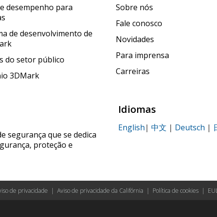
de desempenho para
Sobre nós
as
Fale conosco
a de desenvolvimento de
Novidades
ark
Para imprensa
 do setor público
Carreiras
nio 3DMark
Idiomas
English
|
中文
|
Deutsch
|
de segurança que se dedica
egurança, proteção e
viso de privacidade
|
Aviso de privacidade da Califórnia
|
Política de cookies
|
EU