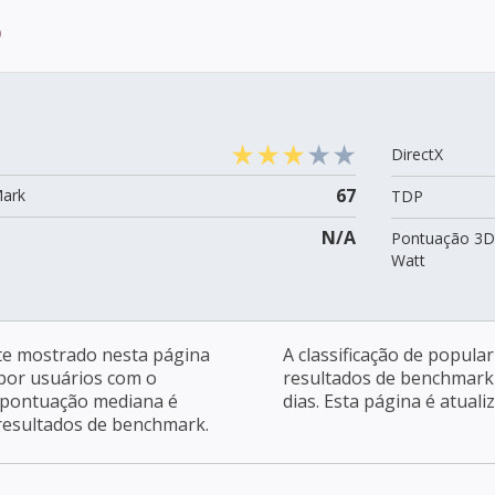
o
DirectX
67
Mark
TDP
N/A
Pontuação 3D
Watt
e mostrado nesta página
A classificação de popula
 por usuários com o
resultados de benchmark 
 pontuação mediana é
dias. Esta página é atuali
 resultados de benchmark.