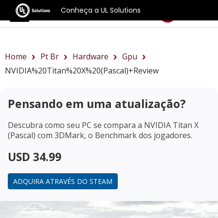
Conheça a UL Solutions
Benchmarks
Home
Pt Br
Hardware
Gpu
NVIDIA%20Titan%20X%20(Pascal)+review
Pensando em uma atualização?
Descubra como seu PC se compara a
NVIDIA Titan X
(Pascal)
com 3DMark, o Benchmark dos jogadores.
USD 34.99
ADQUIRA ATRAVÉS DO STEAM