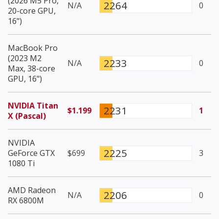
(2026 M5 Pro,
2264
N/A
0
20-core GPU,
16")
MacBook Pro
(2023 M2
2233
N/A
0
Max, 38-core
GPU, 16")
NVIDIA Titan
2231
$1.199
1
X (Pascal)
NVIDIA
2225
GeForce GTX
$699
3
1080 Ti
AMD Radeon
2206
N/A
0
RX 6800M