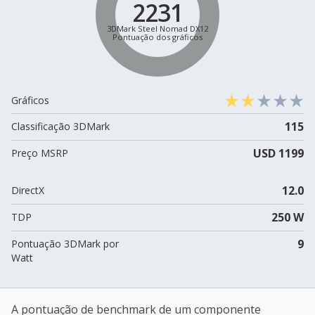
2231
3DMark Steel Nomad DX12
Pontuação dos gráficos
Gráficos
115
Classificação 3DMark
USD 1199
Preço MSRP
12.0
DirectX
250 W
TDP
9
Pontuação 3DMark por
Watt
A pontuação de benchmark de um componente