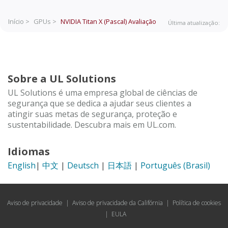
Início >
GPUs >
NVIDIA Titan X (Pascal)
Avaliação
Última atualização:
Sobre a UL Solutions
UL Solutions é uma empresa global de ciências de
segurança que se dedica a ajudar seus clientes a
atingir suas metas de segurança, proteção e
sustentabilidade. Descubra mais em UL.com.
Idiomas
English
|
中文
|
Deutsch
|
日本語
|
Português (Brasil)
Aviso de privacidade
|
Aviso de privacidade da Califórnia
|
Política de cookies
|
EULA