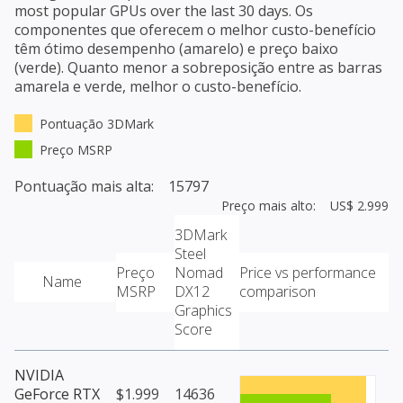
most popular GPUs over the last 30 days. Os
componentes que oferecem o melhor custo-benefício
têm ótimo desempenho (amarelo) e preço baixo
(verde). Quanto menor a sobreposição entre as barras
amarela e verde, melhor o custo-benefício.
Pontuação 3DMark
Preço MSRP
Pontuação mais alta: 15797
Preço mais alto: US$ 2.999
3DMark
Steel
Preço
Nomad
Price vs performance
Name
MSRP
DX12
comparison
Graphics
Score
NVIDIA
GeForce RTX
$1.999
14636