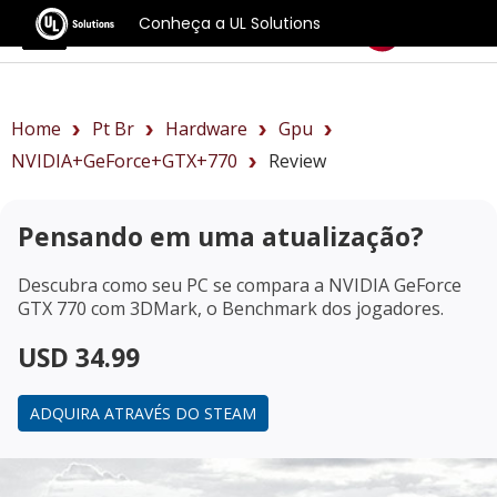
Conheça a UL Solutions
Benchmarks
Home
Pt Br
Hardware
Gpu
NVIDIA+GeForce+GTX+770
Review
Pensando em uma atualização?
Descubra como seu PC se compara a
NVIDIA GeForce
GTX 770
com 3DMark, o Benchmark dos jogadores.
USD 34.99
ADQUIRA ATRAVÉS DO STEAM