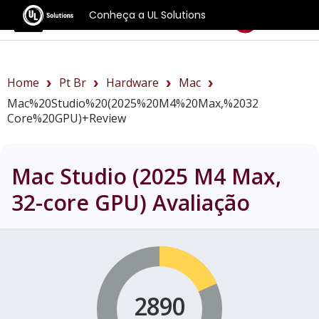
Conheça a UL Solutions
Benchmarks
Home
Pt Br
Hardware
Mac
Mac%20Studio%20(2025%20M4%20Max,%2032
Core%20GPU)+review
Mac Studio (2025 M4 Max,
32-core GPU)
Avaliação
2890