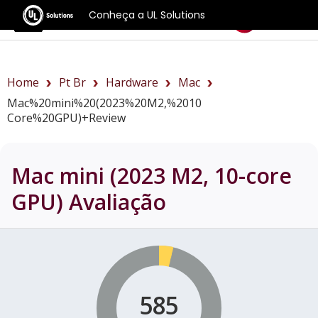
Conheça a UL Solutions
Benchmarks
Home
Pt Br
Hardware
Mac
Mac%20mini%20(2023%20M2,%2010
Core%20GPU)+review
Mac mini (2023 M2, 10-core
GPU)
Avaliação
585