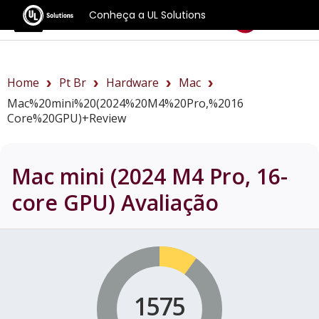
Conheça a UL Solutions
Benchmarks
Home
Pt Br
Hardware
Mac
Mac%20mini%20(2024%20M4%20Pro,%2016
Core%20GPU)+review
Mac mini (2024 M4 Pro, 16-
core GPU)
Avaliação
1575