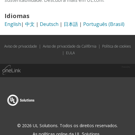
sustentabilidade. Descubra mais em UL.com.
Idiomas
English
|
中文
|
Deutsch
|
日本語
|
Português (Brasil)
Aviso de privacidade
|
Aviso de privacidade da Califórnia
|
Política de cookies
|
EULA
Powered by
© 2026 UL Solutions. Todos os direitos reservados.
As políticas online da UL Solutions