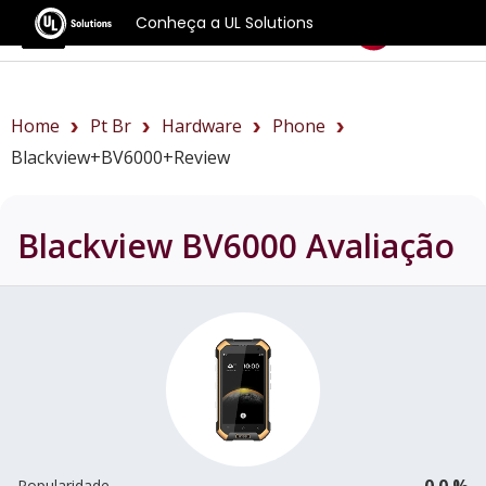
Conheça a UL Solutions
Benchmarks
Home
Pt Br
Hardware
Phone
Blackview+BV6000+review
Blackview BV6000
Avaliação
0.0 %
Popularidade