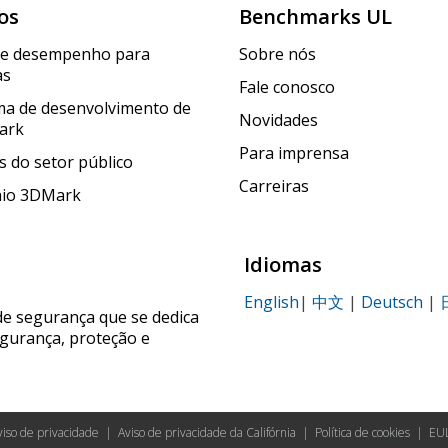
os
Benchmarks UL
de desempenho para
Sobre nós
as
Fale conosco
a de desenvolvimento de
Novidades
ark
Para imprensa
 do setor público
Carreiras
nio 3DMark
Idiomas
English
|
中文
|
Deutsch
|
de segurança que se dedica
egurança, proteção e
viso de privacidade
|
Aviso de privacidade da Califórnia
|
Política de cookies
|
EU