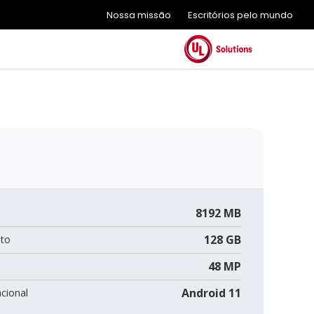
Nossa missão
Escritórios pelo mundo
8192 MB
128 GB
to
48 MP
Android 11
cional