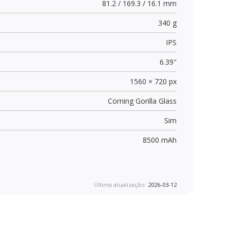
81.2 / 169.3 / 16.1 mm
340 g
IPS
6.39"
1560 × 720 px
Corning Gorilla Glass
Sim
8500 mAh
Última atualização:
2026-03-12