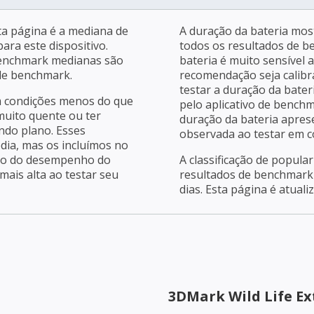
a página é a mediana de
A duração da bateria mos
ara este dispositivo.
todos os resultados de b
benchmark medianas são
bateria é muito sensível 
 de benchmark.
recomendação seja calibra
testar a duração da bater
m condições menos do que
pelo aplicativo de bench
 muito quente ou ter
duração da bateria apres
ndo plano. Esses
observada ao testar em c
dia, mas os incluímos no
ção do desempenho do
A classificação de popula
ais alta ao testar seu
resultados de benchmark 
dias. Esta página é atuali
3DMark Wild Life E