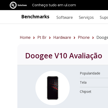
Conheça tudo em ul.com
Benchmarks
Software
Serviços
Sup
Home
Pt Br
Hardware
Phone
Dooge
Doogee V10
Avaliação
Popularidade
Tela
Chipset