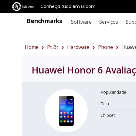
Conheça tudo em ul.com
Benchmarks
Software
Serviços
Sup
Home
Pt Br
Hardware
Phone
Huawe
Huawei Honor 6
Avalia
Popularidade
Tela
Chipset