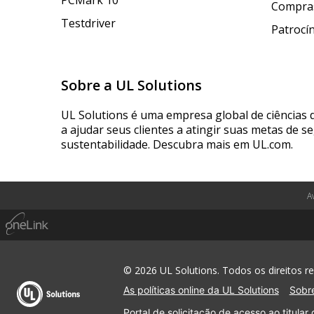
PCMark 10
Compras
Testdriver
Patrocí
Sobre a UL Solutions
UL Solutions é uma empresa global de ciências 
a ajudar seus clientes a atingir suas metas de s
sustentabilidade. Descubra mais em UL.com.
A
© 2026 UL Solutions. Todos os direitos r
As políticas online da UL Solutions
Sobre
Portal de solicitação de acesso ao titular