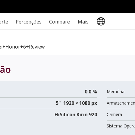
orte
Percepções
Compare
Mais
i+Honor+6+review
ção
0.0 %
Memória
5" 1920 × 1080 px
Armazenamen
HiSilicon Kirin 920
Câmera
Sistema Opera