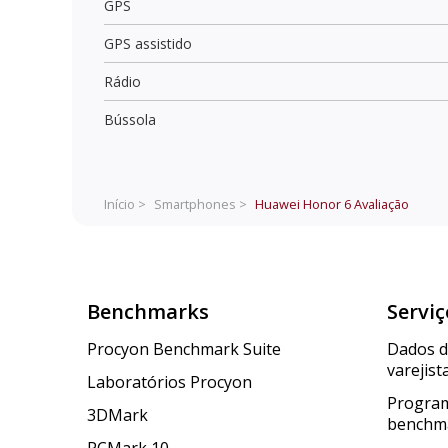
GPS
GPS assistido
Rádio
Bússola
Início >
Smartphones >
Huawei Honor 6
Avaliação
Benchmarks
Serviç
Procyon Benchmark Suite
Dados 
varejist
Laboratórios Procyon
Program
3DMark
benchm