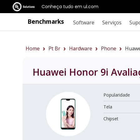
Conheça tudo em ul.com
Benchmarks
Software
Serviços
Sup
Home
Pt Br
Hardware
Phone
Huawe
Huawei Honor 9i
Avalia
Popularidade
Tela
Chipset