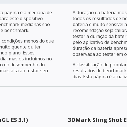
a página é a mediana de
A duração da bateria mos
ara este dispositivo.
todos os resultados de b
benchmark medianas são
bateria é muito sensível 
 de benchmark.
recomendação seja calibra
testar a duração da bater
m condições menos do que
pelo aplicativo de bench
 muito quente ou ter
duração da bateria apres
ndo plano. Esses
observada ao testar em c
dia, mas os incluímos no
ção do desempenho do
A classificação de popula
ais alta ao testar seu
resultados de benchmark 
dias. Esta página é atuali
GL ES 3.1)
3DMark Sling Shot 