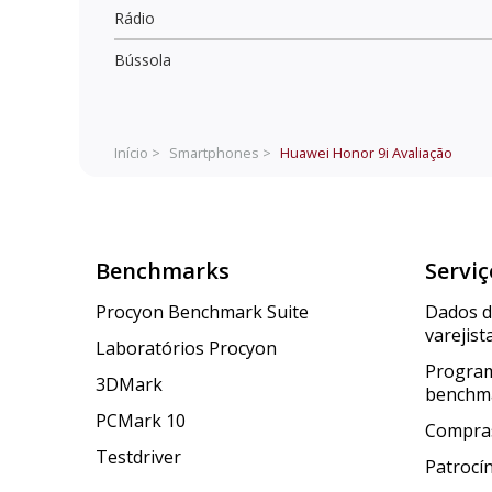
Rádio
Bússola
Início >
Smartphones >
Huawei Honor 9i
Avaliação
Benchmarks
Serviç
Procyon Benchmark Suite
Dados 
varejist
Laboratórios Procyon
Program
3DMark
benchm
PCMark 10
Compras
Testdriver
Patrocí