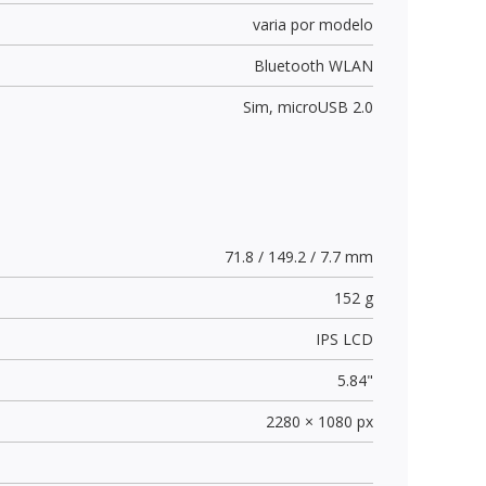
varia por modelo
Bluetooth WLAN
Sim,
microUSB 2.0
71.8 / 149.2 / 7.7 mm
152 g
IPS LCD
5.84"
2280 × 1080 px