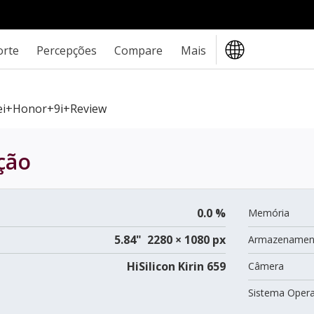
orte
Percepções
Compare
Mais
i+Honor+9i+review
ção
0.0 %
Memória
5.84" 2280 × 1080 px
Armazenamen
HiSilicon Kirin 659
Câmera
Sistema Opera