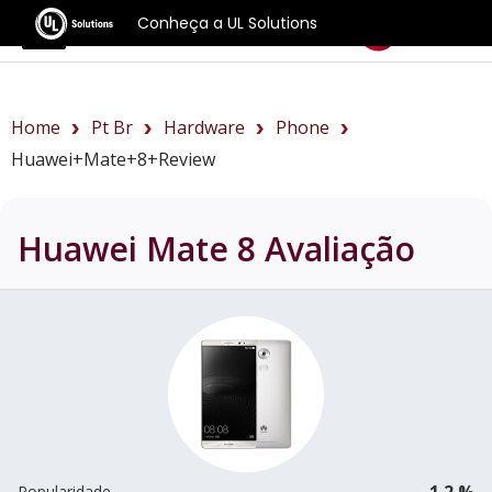
Conheça a UL Solutions
Benchmarks
Home
Pt Br
Hardware
Phone
Huawei+Mate+8+review
Huawei Mate 8
Avaliação
1.2 %
Popularidade