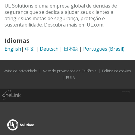
UL Solutions é uma empresa global de ciências de
segurança que se dedica a ajudar seus clientes a
atingir suas metas de segurança, proteção e
sustentabilidade. Descubra mais em UL.com.
Idiomas
English
|
中文
|
Deutsch
|
日本語
|
Português (Brasil)
Aviso de privacidade
|
Aviso de privacidade da Califórnia
|
Política de cookies
|
EULA
Powered by