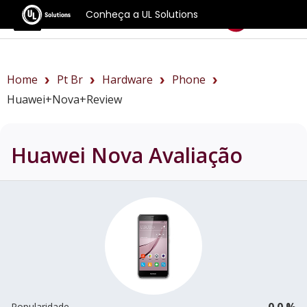
Conheça a UL Solutions
Benchmarks
Home
Pt Br
Hardware
Phone
Huawei+Nova+review
Huawei Nova
Avaliação
0.0 %
Popularidade