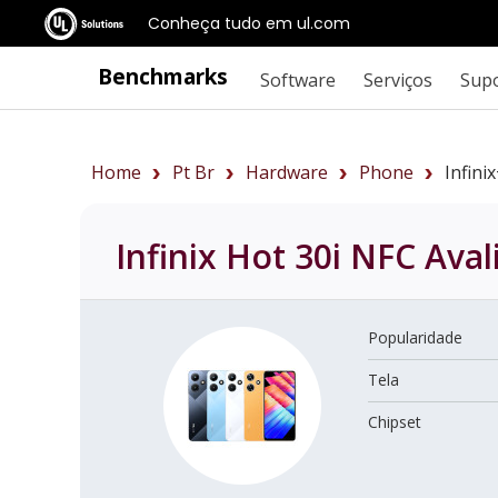
Conheça tudo em ul.com
Benchmarks
Software
Serviços
Sup
Home
Pt Br
Hardware
Phone
Infin
Infinix Hot 30i NFC
Aval
Popularidade
Tela
Chipset