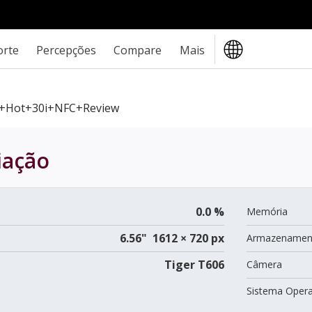
orte
Percepções
Compare
Mais
ix+Hot+30i+NFC+review
iação
0.0 %
Memória
6.56" 1612 × 720 px
Armazenamen
Tiger T606
Câmera
Sistema Opera