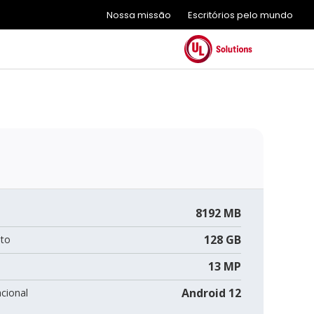
Nossa missão
Escritórios pelo mundo
8192 MB
128 GB
to
13 MP
Android 12
cional