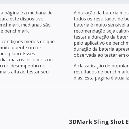
a página é a mediana de
A duração da bateria mos
ara este dispositivo.
todos os resultados de b
benchmark medianas são
bateria é muito sensível 
 de benchmark.
recomendação seja calibra
testar a duração da bater
m condições menos do que
pelo aplicativo de bench
 muito quente ou ter
duração da bateria apres
ndo plano. Esses
observada ao testar em c
dia, mas os incluímos no
ção do desempenho do
A classificação de popula
ais alta ao testar seu
resultados de benchmark 
dias. Esta página é atuali
3DMark Sling Shot E