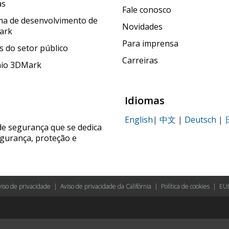
as
Fale conosco
a de desenvolvimento de
Novidades
ark
Para imprensa
 do setor público
Carreiras
nio 3DMark
Idiomas
English
|
中文
|
Deutsch
|
de segurança que se dedica
egurança, proteção e
viso de privacidade
|
Aviso de privacidade da Califórnia
|
Política de cookies
|
EU