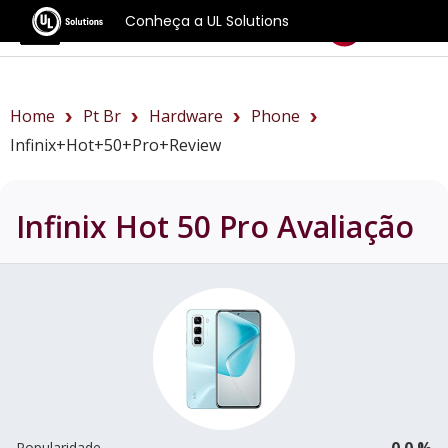
Conheça a UL Solutions
Benchmarks
Home
Pt Br
Hardware
Phone
Infinix+Hot+50+Pro+review
Infinix Hot 50 Pro
Avaliação
0.0 %
Popularidade