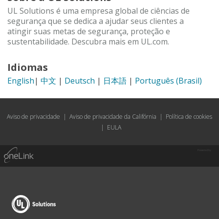
UL Solutions é uma empresa global de ciências de
segurança que se dedica a ajudar seus clientes a
atingir suas metas de segurança, proteção e
sustentabilidade. Descubra mais em UL.com.
Idiomas
English
|
中文
|
Deutsch
|
日本語
|
Português (Brasil)
Aviso de privacidade
|
Aviso de privacidade da Califórnia
|
Política de cookies
|
EULA
Powered by