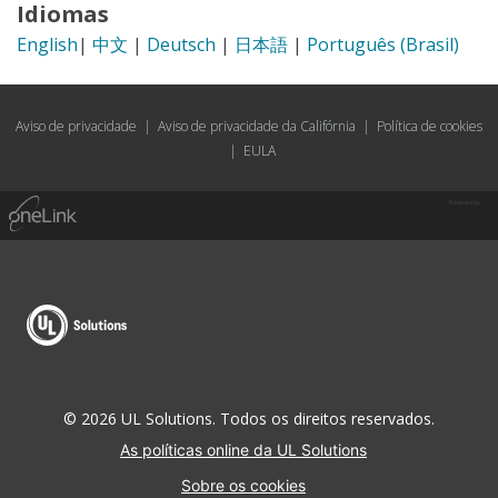
Idiomas
English
|
中文
|
Deutsch
|
日本語
|
Português (Brasil)
Aviso de privacidade
|
Aviso de privacidade da Califórnia
|
Política de cookies
|
EULA
Powered by
© 2026 UL Solutions. Todos os direitos reservados.
As políticas online da UL Solutions
Sobre os cookies