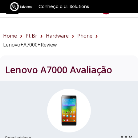
Conheça a UL Solutions
Benchmarks
Home
Pt Br
Hardware
Phone
Lenovo+A7000+review
Lenovo A7000
Avaliação
0.0 %
Popularidade