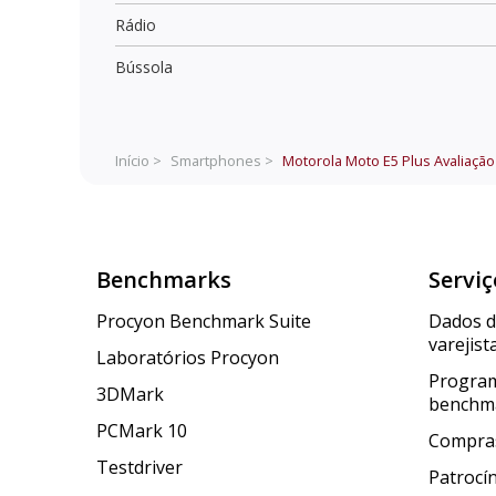
Rádio
Bússola
Início >
Smartphones >
Motorola Moto E5 Plus
Avaliação
Benchmarks
Serviç
Procyon Benchmark Suite
Dados 
varejist
Laboratórios Procyon
Program
3DMark
benchm
PCMark 10
Compras
Testdriver
Patrocí