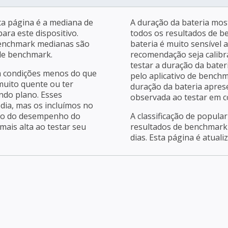
a página é a mediana de
A duração da bateria mos
ara este dispositivo.
todos os resultados de b
benchmark medianas são
bateria é muito sensível 
 de benchmark.
recomendação seja calibra
testar a duração da bater
m condições menos do que
pelo aplicativo de bench
 muito quente ou ter
duração da bateria apres
ndo plano. Esses
observada ao testar em c
dia, mas os incluímos no
ção do desempenho do
A classificação de popula
ais alta ao testar seu
resultados de benchmark 
dias. Esta página é atuali