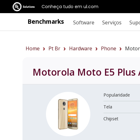
Conheça tudo em ul.com
Benchmarks
Software
Serviços
Sup
Home
Pt Br
Hardware
Phone
Motor
Motorola Moto E5 Plus
Popularidade
Tela
Chipset