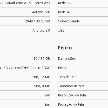
4 GHz quad-core ARM Cortex-A53
Rede 3G
Adreno 308
Rede 4G
2048 / 3072 MB
Conectividade
Android 8.0
USB
Físico
16 / 32 GB
Dimensões
croSD / microSDHC / microSDXC
Peso
Sim,
12 MP
Tipo de tela
Sim,
8 MP
Tamanho de tela
Sim
Resolução da tela
Sim
Proteção da tela