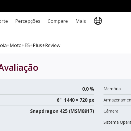
orte
Percepções
Compare
Mais
ola+Moto+E5+Plus+review
Avaliação
0.0 %
Memória
6" 1440 × 720 px
Armazenamen
Snapdragon 425 (MSM8917)
Câmera
Sistema Opera