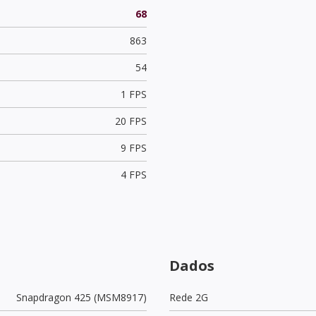
68
863
54
1 FPS
20 FPS
9 FPS
4 FPS
Dados
Snapdragon 425 (MSM8917)
Rede 2G