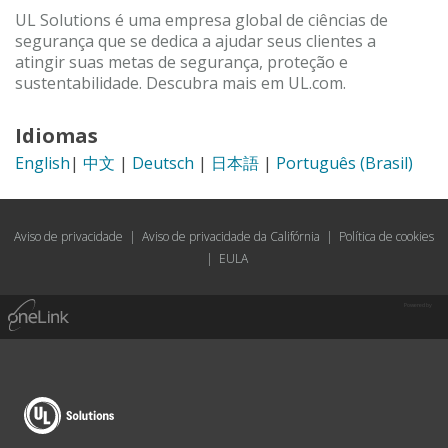
UL Solutions é uma empresa global de ciências de
segurança que se dedica a ajudar seus clientes a
atingir suas metas de segurança, proteção e
sustentabilidade. Descubra mais em UL.com.
Idiomas
English
|
中文
|
Deutsch
|
日本語
|
Português (Brasil)
Aviso de privacidade
|
Aviso de privacidade da Califórnia
|
Política de cookies
|
EULA
Powered by