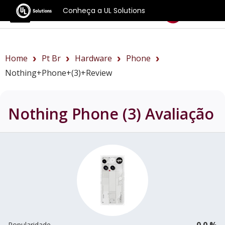
Conheça a UL Solutions
Benchmarks
Home
Pt Br
Hardware
Phone
Nothing+Phone+(3)+review
Nothing Phone (3)
Avaliação
0.0 %
Popularidade