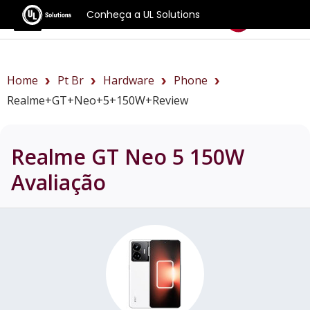
Conheça a UL Solutions
Benchmarks
Home
Pt Br
Hardware
Phone
Realme+GT+Neo+5+150W+review
Realme GT Neo 5 150W
Avaliação