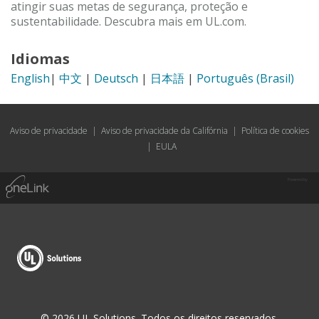
atingir suas metas de segurança, proteção e
sustentabilidade. Descubra mais em UL.com.
Idiomas
English
|
中文
|
Deutsch
|
日本語
|
Português (Brasil)
Aviso de privacidade
|
Aviso de privacidade da Califórnia
|
Política de cookies
|
EULA
Powered by
© 2026 UL Solutions. Todos os direitos reservados.