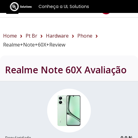
Conheça a UL Solutions
Benchmarks
Home
Pt Br
Hardware
Phone
Realme+Note+60X+review
Realme Note 60X
Avaliação
0.0 %
Popularidade