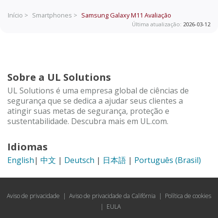
Início >
Smartphones >
Samsung Galaxy M11
Avaliação
Última atualização:
2026-03-12
Sobre a UL Solutions
UL Solutions é uma empresa global de ciências de
segurança que se dedica a ajudar seus clientes a
atingir suas metas de segurança, proteção e
sustentabilidade. Descubra mais em UL.com.
Idiomas
English
|
中文
|
Deutsch
|
日本語
|
Português (Brasil)
Aviso de privacidade
|
Aviso de privacidade da Califórnia
|
Política de cookies
|
EULA