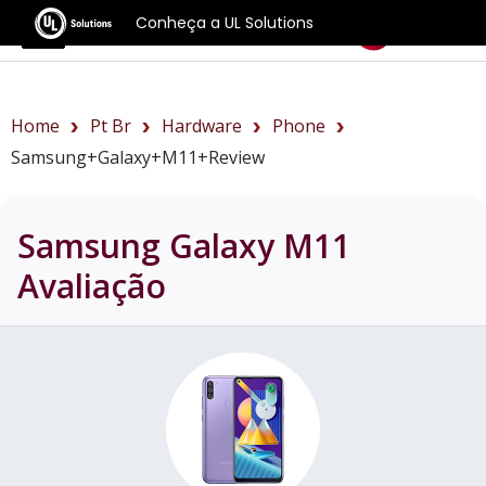
Conheça a UL Solutions
Benchmarks
Home
Pt Br
Hardware
Phone
Samsung+Galaxy+M11+review
Samsung Galaxy M11
Avaliação