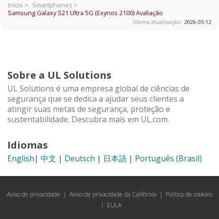
Início >
Smartphones >
Samsung Galaxy S21 Ultra 5G (Exynos 2100)
Avaliação
Última atualização:
2026-03-12
Sobre a UL Solutions
UL Solutions é uma empresa global de ciências de
segurança que se dedica a ajudar seus clientes a
atingir suas metas de segurança, proteção e
sustentabilidade. Descubra mais em UL.com.
Idiomas
English
|
中文
|
Deutsch
|
日本語
|
Português (Brasil)
Aviso de privacidade
|
Aviso de privacidade da Califórnia
|
Política de cookies
|
EULA