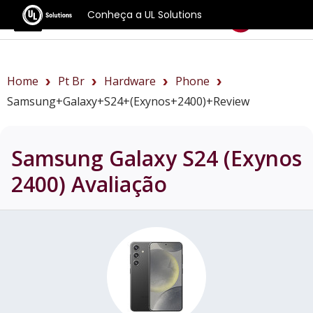
Conheça a UL Solutions
Benchmarks
Home
Pt Br
Hardware
Phone
Samsung+Galaxy+S24+(Exynos+2400)+review
Samsung Galaxy S24 (Exynos
2400)
Avaliação