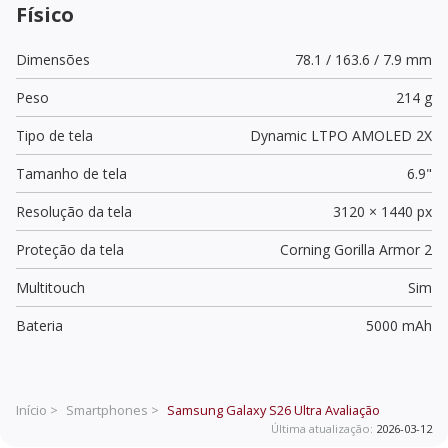
Físico
Dimensões
78.1 / 163.6 / 7.9 mm
Peso
214 g
Tipo de tela
Dynamic LTPO AMOLED 2X
Tamanho de tela
6.9"
Resolução da tela
3120 × 1440 px
Proteção da tela
Corning Gorilla Armor 2
Multitouch
Sim
Bateria
5000 mAh
Início >
Smartphones >
Samsung Galaxy S26 Ultra
Avaliação
Última atualização:
2026-03-12