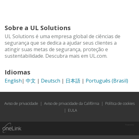
Sobre a UL Solutions
UL Solutions é uma empresa global de ciências de
segurança que se dedica a ajudar seus clientes a
atingir suas metas de segurança, proteção e
sustentabilidade. Descubra mais em UL.com.
Idiomas
English
|
中文
|
Deutsch
|
日本語
|
Português (Brasil)
Aviso de privacidade
|
Aviso de privacidade da Califórnia
|
Política de cookies
|
EULA
Powered by