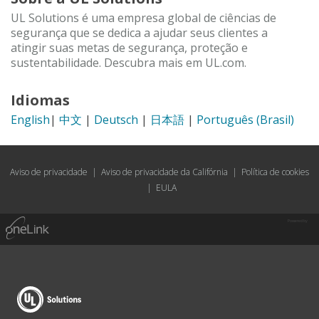
UL Solutions é uma empresa global de ciências de
segurança que se dedica a ajudar seus clientes a
atingir suas metas de segurança, proteção e
sustentabilidade. Descubra mais em UL.com.
Idiomas
English
|
中文
|
Deutsch
|
日本語
|
Português (Brasil)
Aviso de privacidade
|
Aviso de privacidade da Califórnia
|
Política de cookies
|
EULA
Powered by