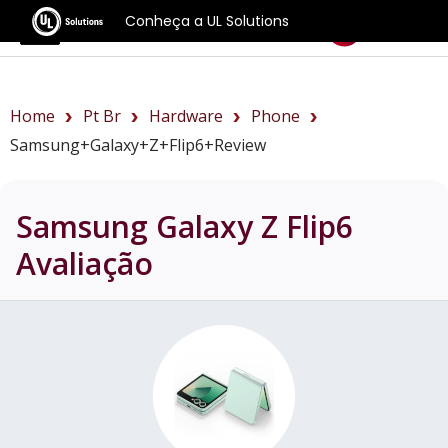
Conheça a UL Solutions
Benchmarks
Home
Pt Br
Hardware
Phone
Samsung+Galaxy+Z+Flip6+review
Samsung Galaxy Z Flip6
Avaliação