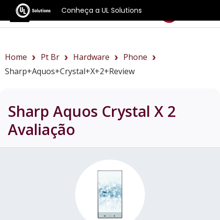
Conheça a UL Solutions
Benchmarks
Home
Pt Br
Hardware
Phone
Sharp+Aquos+Crystal+X+2+review
Sharp Aquos Crystal X 2
Avaliação