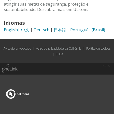
atingir suas metas de segurança, proteção e
sustentabilidade. Descubra mais em UL.com.
Idiomas
English
|
中文
|
Deutsch
|
日本語
|
Português (Brasil)
Aviso de privacidade
|
Aviso de privacidade da Califórnia
|
Política de cookies
|
EULA
Powered by