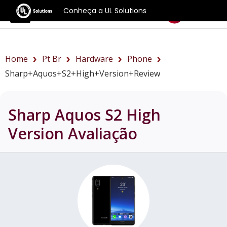
Conheça a UL Solutions
Benchmarks
Home
Pt Br
Hardware
Phone
Sharp+Aquos+S2+High+Version+review
Sharp Aquos S2 High
Version
Avaliação