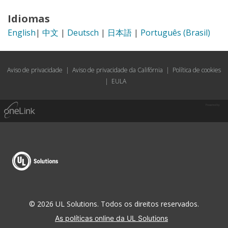
Idiomas
English
|
中文
|
Deutsch
|
日本語
|
Português (Brasil)
Aviso de privacidade
|
Aviso de privacidade da Califórnia
|
Política de cookies
|
EULA
Powered by
© 2026 UL Solutions. Todos os direitos reservados.
As políticas online da UL Solutions