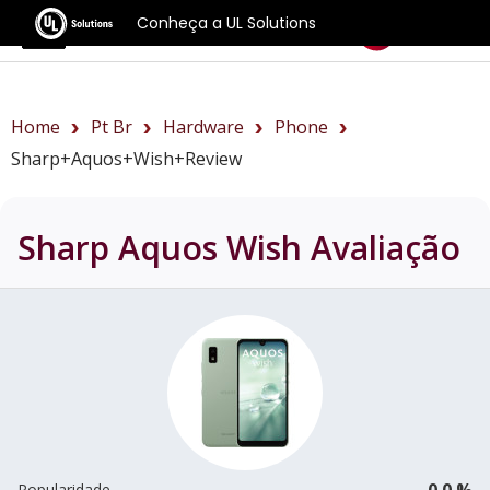
Conheça a UL Solutions
Benchmarks
Home
Pt Br
Hardware
Phone
Sharp+Aquos+Wish+review
Sharp Aquos Wish
Avaliação
0.0 %
Popularidade