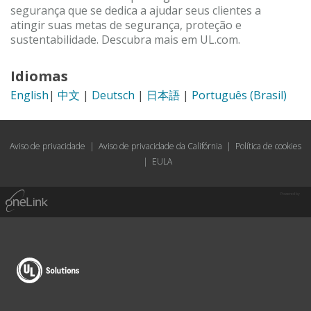
segurança que se dedica a ajudar seus clientes a
atingir suas metas de segurança, proteção e
sustentabilidade. Descubra mais em UL.com.
Idiomas
English
|
中文
|
Deutsch
|
日本語
|
Português (Brasil)
Aviso de privacidade
|
Aviso de privacidade da Califórnia
|
Política de cookies
|
EULA
Powered by