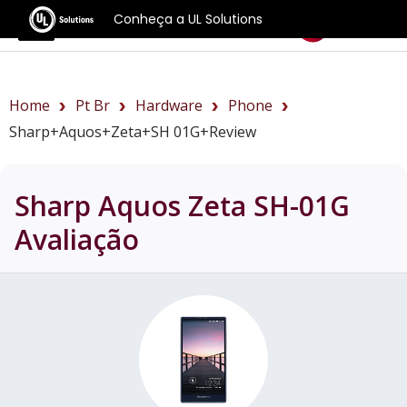
Conheça a UL Solutions
Benchmarks
Home
Pt Br
Hardware
Phone
Sharp+Aquos+Zeta+SH 01G+review
Sharp Aquos Zeta SH-01G
Avaliação