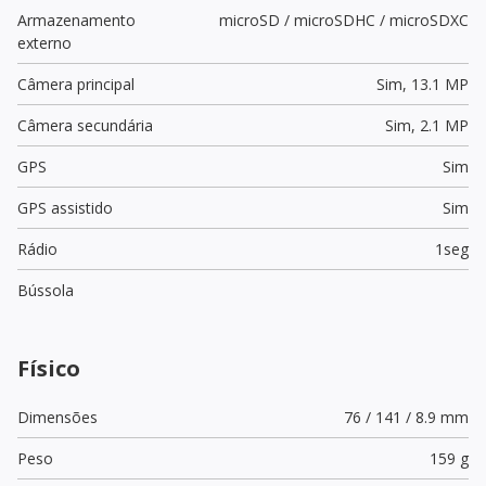
Armazenamento
microSD / microSDHC / microSDXC
externo
Câmera principal
Sim,
13.1 MP
Câmera secundária
Sim,
2.1 MP
GPS
Sim
GPS assistido
Sim
Rádio
1seg
Bússola
Físico
Dimensões
76 / 141 / 8.9 mm
Peso
159 g