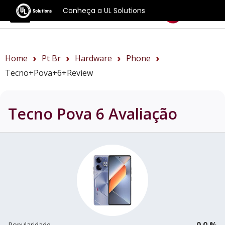
Conheça a UL Solutions
Benchmarks
Home
Pt Br
Hardware
Phone
Tecno+Pova+6+review
Tecno Pova 6
Avaliação
0.0 %
Popularidade