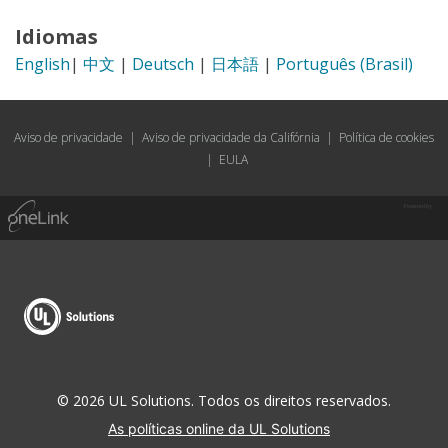
Idiomas
English
|
中文
|
Deutsch
|
日本語
|
Português (Brasil)
Aviso de privacidade
|
Aviso de privacidade da Califórnia
|
Política de cookies
|
EULA
Powered by
© 2026 UL Solutions. Todos os direitos reservados.
As políticas online da UL Solutions