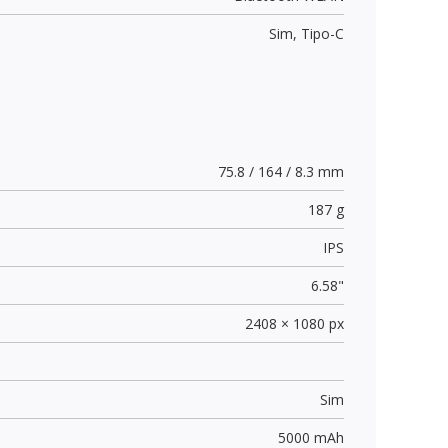
Sim,
Tipo-C
75.8 / 164 / 8.3 mm
187 g
IPS
6.58"
2408 × 1080 px
Sim
5000 mAh