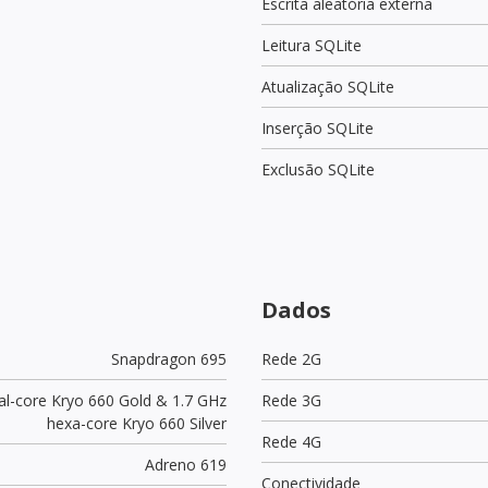
Escrita aleatória externa
Leitura SQLite
Atualização SQLite
Inserção SQLite
Exclusão SQLite
Dados
Snapdragon 695
Rede 2G
al-core Kryo 660 Gold & 1.7 GHz
Rede 3G
hexa-core Kryo 660 Silver
Rede 4G
Adreno 619
Conectividade