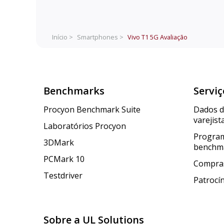
Início >
Smartphones >
Vivo T1 5G
Avaliação
Benchmarks
Serviç
Procyon Benchmark Suite
Dados 
varejist
Laboratórios Procyon
Program
3DMark
benchm
PCMark 10
Compras
Testdriver
Patrocí
Sobre a UL Solutions