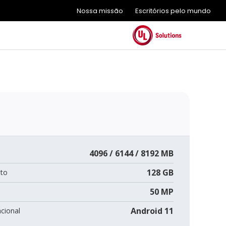
Nossa missão
Escritórios pelo mundo
4096 / 6144 / 8192 MB
128 GB
to
50 MP
Android 11
cional