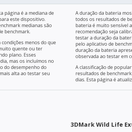
a página é a mediana de
A duração da bateria mos
ara este dispositivo.
todos os resultados de b
benchmark medianas são
bateria é muito sensível 
 de benchmark.
recomendação seja calibra
testar a duração da bater
m condições menos do que
pelo aplicativo de bench
 muito quente ou ter
duração da bateria apres
ndo plano. Esses
observada ao testar em c
dia, mas os incluímos no
ção do desempenho do
A classificação de popula
ais alta ao testar seu
resultados de benchmark 
dias. Esta página é atuali
3DMark Wild Life E