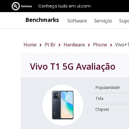
Conheça tudo em ul.com
Benchmarks
Software
Serviços
Sup
Home
Pt Br
Hardware
Phone
Vivo+
Vivo T1 5G
Avaliação
Popularidade
Tela
Chipset