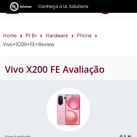
Conheça a UL Solutions
Benchmarks
Home
Pt Br
Hardware
Phone
Vivo+X200+FE+review
Vivo X200 FE
Avaliação
0.1 %
Popularidade