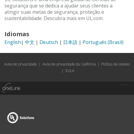
segurança que se dedica a ajudar seus clientes a
atingir suas metas de segurança, proteção e
sustentabilidade. Descubra mais em UL.com.
Idiomas
English
|
中文
|
Deutsch
|
日本語
|
Português (Brasil)
Aviso de privacidade
|
Aviso de privacidade da Califórnia
|
Política de cookies
|
EULA
Powered by