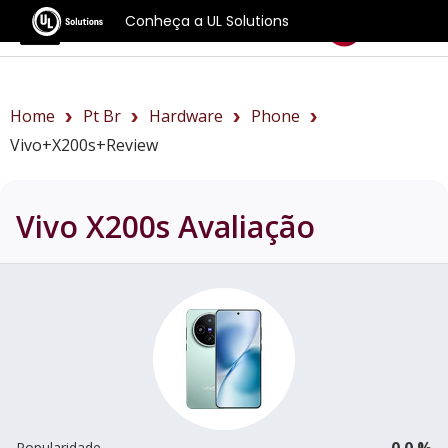
Conheça a UL Solutions
Benchmarks
Home
Pt Br
Hardware
Phone
Vivo+X200s+review
Vivo X200s
Avaliação
0.0 %
Popularidade