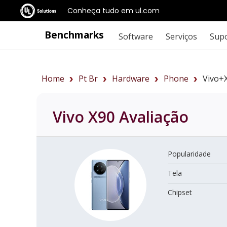
Conheça tudo em ul.com
Benchmarks
Software
Serviços
Sup
Home
Pt Br
Hardware
Phone
Vivo+
Vivo X90
Avaliação
Popularidade
Tela
Chipset