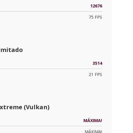
12676
75 FPS
limitado
3514
21 FPS
Extreme (Vulkan)
MÁXIMA!
MÁXIMA!