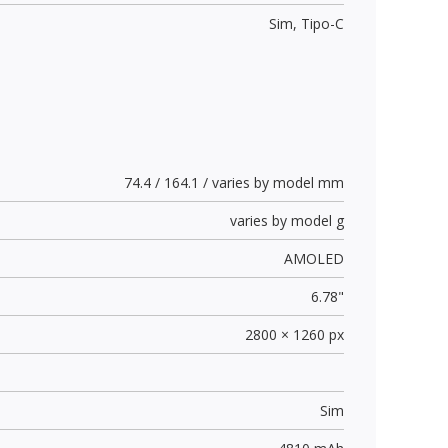
Sim,
Tipo-C
74.4 / 164.1 / varies by model mm
varies by model g
AMOLED
6.78"
2800 × 1260 px
Sim