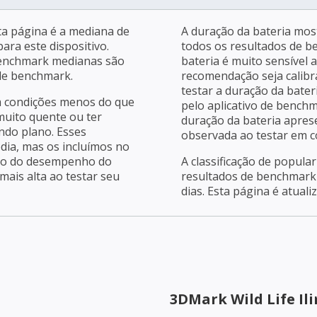
a página é a mediana de
A duração da bateria mos
ara este dispositivo.
todos os resultados de b
benchmark medianas são
bateria é muito sensível 
 de benchmark.
recomendação seja calibra
testar a duração da bater
m condições menos do que
pelo aplicativo de bench
 muito quente ou ter
duração da bateria apres
ndo plano. Esses
observada ao testar em c
dia, mas os incluímos no
ção do desempenho do
A classificação de popula
ais alta ao testar seu
resultados de benchmark 
dias. Esta página é atuali
3DMark Wild Life Il