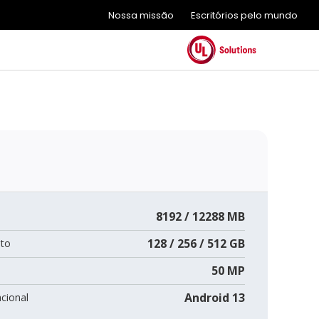
Nossa missão
Escritórios pelo mundo
8192 / 12288 MB
128 / 256 / 512 GB
to
50 MP
Android 13
cional