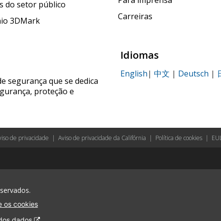
Para imprensa
 do setor público
Carreiras
nio 3DMark
Idiomas
English
|
中文
|
Deutsch
|
de segurança que se dedica
egurança, proteção e
viso de privacidade
|
Aviso de privacidade da Califórnia
|
Política de cookies
|
EU
eservados.
 os cookies
 dos dados