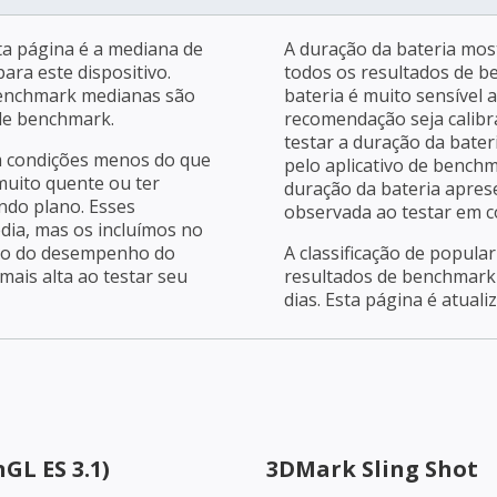
a página é a mediana de
A duração da bateria mos
ara este dispositivo.
todos os resultados de b
benchmark medianas são
bateria é muito sensível 
 de benchmark.
recomendação seja calibra
testar a duração da bater
m condições menos do que
pelo aplicativo de bench
 muito quente ou ter
duração da bateria apres
ndo plano. Esses
observada ao testar em c
dia, mas os incluímos no
ção do desempenho do
A classificação de popula
ais alta ao testar seu
resultados de benchmark 
dias. Esta página é atuali
GL ES 3.1)
3DMark Sling Shot