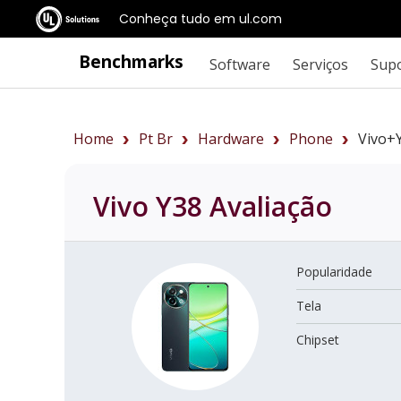
Conheça tudo em ul.com
Benchmarks
Software
Serviços
Sup
Home
Pt Br
Hardware
Phone
Vivo+
Vivo Y38
Avaliação
Popularidade
Tela
Chipset