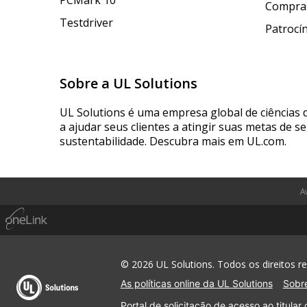
PCMark 10
Compras
Testdriver
Patrocí
Sobre a UL Solutions
UL Solutions é uma empresa global de ciências 
a ajudar seus clientes a atingir suas metas de s
sustentabilidade. Descubra mais em UL.com.
A
© 2026 UL Solutions. Todos os direitos r
As políticas online da UL Solutions
Sobre
Portal de solicitação de acesso ao titular