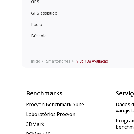
GPS
GPS assistido
Rádio
Bússola
Início >
Smartphones >
Vivo Y38
Avaliação
Benchmarks
Serviç
Procyon Benchmark Suite
Dados 
varejist
Laboratórios Procyon
Program
3DMark
benchm