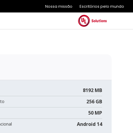
Nossa missão
Escritórios pelo mundo
8192 MB
256 GB
to
50 MP
Android 14
cional