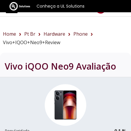
Conheça a UL Solutions
Benchmarks
Home
Pt Br
Hardware
Phone
Vivo+iQOO+Neo9+review
Vivo iQOO Neo9
Avaliação
0.1 %
Popularidade