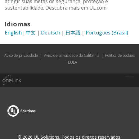
atingir suas metas de segurança, proteção e
sustentabilidade. Descubra mais em UL.com.
Idiomas
English
|
中文
|
Deutsch
|
日本語
|
Português (Brasil)
Aviso de privacidade
|
Aviso de privacidade da Califórnia
|
Política de cookies
|
EULA
Powered by
© 2026 UL Solutions. Todos os direitos reservados.