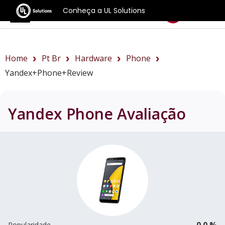
Conheça a UL Solutions
Benchmarks
Home
Pt Br
Hardware
Phone
Yandex+Phone+review
Yandex Phone
Avaliação
0.0 %
Popularidade