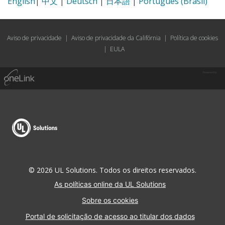
English
|
中文
|
Deutsch
|
日本語
|
Português (Brasil)
Aviso de privacidade
|
Aviso de privacidade da Califórnia
|
Política de cookies
|
EULA
Powered by
© 2026 UL Solutions. Todos os direitos reservados.
As políticas online da UL Solutions
Sobre os cookies
Portal de solicitação de acesso ao titular dos dados