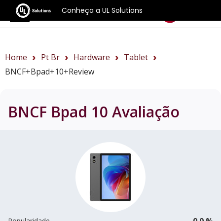
Conheça a UL Solutions
Benchmarks
Home
Pt Br
Hardware
Tablet
BNCF+Bpad+10+review
BNCF Bpad 10
Avaliação
0.0 %
Popularidade