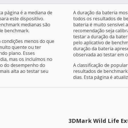
a página é a mediana de
A duração da bateria mos
ara este dispositivo.
todos os resultados de b
benchmark medianas são
bateria é muito sensível 
 de benchmark.
recomendação seja calibra
testar a duração da bater
m condições menos do que
pelo aplicativo de bench
 muito quente ou ter
duração da bateria apres
ndo plano. Esses
observada ao testar em c
dia, mas os incluímos no
ção do desempenho do
A classificação de popula
ais alta ao testar seu
resultados de benchmark 
dias. Esta página é atuali
3DMark Wild Life E