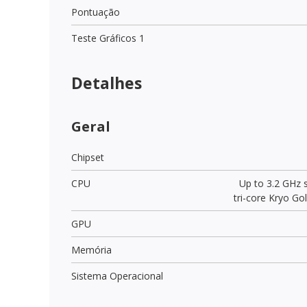
Pontuação
Teste Gráficos 1
Detalhes
Geral
Chipset
CPU
Up to 3.2 GHz 
tri-core Kryo Go
GPU
Memória
Sistema Operacional