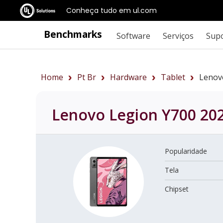
Conheça tudo em ul.com
Benchmarks
Software
Serviços
Sup
Home
Pt Br
Hardware
Tablet
Lenov
Lenovo Legion Y700 20
Popularidade
Tela
Chipset