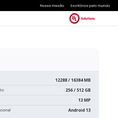
Nossa missão
Escritórios pelo mundo
12288 / 16384 MB
256 / 512 GB
to
13 MP
Android 13
cional