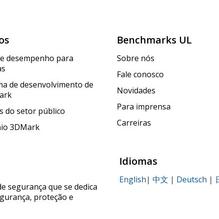
os
Benchmarks UL
de desempenho para
Sobre nós
as
Fale conosco
a de desenvolvimento de
Novidades
ark
Para imprensa
 do setor público
Carreiras
nio 3DMark
Idiomas
English
|
中文
|
Deutsch
|
de segurança que se dedica
egurança, proteção e